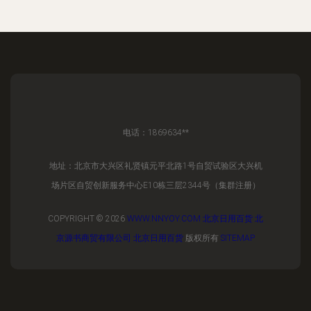
电话：1869634**
地址：北京市大兴区礼贤镇元平北路1号自贸试验区大兴机
场片区自贸创新服务中心E10栋三层2344号（集群注册）
COPYRIGHT © 2026
WWW.NNYOY.COM
北京日用百货
北
京源书商贸有限公司
北京日用百货
版权所有
SITEMAP