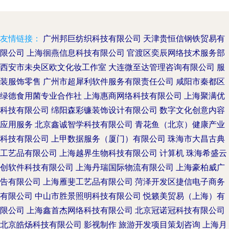
友情链接：
广州邦巨纺织科技有限公司
天津贵恒信钢铁贸易有
限公司
上海徊燕信息科技有限公司
官渡区奕辰网络技术服务部
西安市未央区欧文化妆工作室
大连微至达管理咨询有限公司
服
装服饰零售
广州市超犀利软件服务有限责任公司
咸阳市秦都区
绿德食用菌专业合作社
上海惠商网络科技有限公司
上海聚满优
科技有限公司
绵阳森彩镰装饰设计有限公司
数字文化创意内容
应用服务
北京鑫诚智学科技有限公司
青花鱼（北京）健康产业
科技有限公司
上甲数据服务（厦门）有限公司
珠海市大昌古典
工艺品有限公司
上海越界生物科技有限公司
计算机
珠海希盛云
创软件科技有限公司
上海丹瑞国际物流有限公司
上海豪柏威广
告有限公司
上海雁斐工艺品有限公司
菏泽开发区捷信电子商务
有限公司
中山市胜景照明科技有限公司
悦籁美贸易（上海）有
限公司
上海鑫首杰网络科技有限公司
北京冠诺冠科技有限公司
北京皓炀科技有限公司
影视制作
旅游开发项目策划咨询
上海月