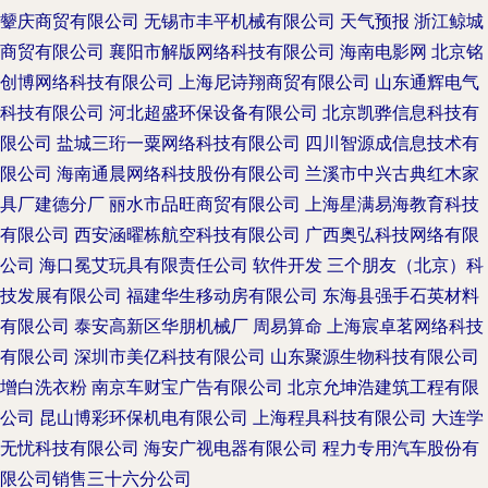
颦庆商贸有限公司
无锡市丰平机械有限公司
天气预报
浙江鲸城
商贸有限公司
襄阳市解版网络科技有限公司
海南电影网
北京铭
创博网络科技有限公司
上海尼诗翔商贸有限公司
山东通辉电气
科技有限公司
河北超盛环保设备有限公司
北京凯骅信息科技有
限公司
盐城三珩一粟网络科技有限公司
四川智源成信息技术有
限公司
海南通晨网络科技股份有限公司
兰溪市中兴古典红木家
具厂建德分厂
丽水市品旺商贸有限公司
上海星满易海教育科技
有限公司
西安涵曜栋航空科技有限公司
广西奥弘科技网络有限
公司
海口冕艾玩具有限责任公司
软件开发
三个朋友（北京）科
技发展有限公司
福建华生移动房有限公司
东海县强手石英材料
有限公司
泰安高新区华朋机械厂
周易算命
上海宸卓茗网络科技
有限公司
深圳市美亿科技有限公司
山东聚源生物科技有限公司
增白洗衣粉
南京车财宝广告有限公司
北京允坤浩建筑工程有限
公司
昆山博彩环保机电有限公司
上海程具科技有限公司
大连学
无忧科技有限公司
海安广视电器有限公司
程力专用汽车股份有
限公司销售三十六分公司