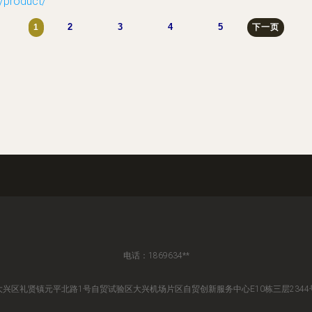
roduct/
2
3
4
5
1
下一页
电话：1869634**
兴区礼贤镇元平北路1号自贸试验区大兴机场片区自贸创新服务中心E10栋三层234